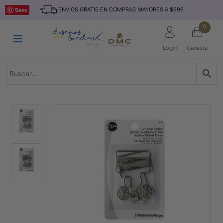
Saltar
INICIO
Save
ENVÍOS GRATIS EN COMPRAS MAYORES A $999
al
contenido
HILOS
0
TEJIDO
Login
Canasta
ACCESORIO
S
KITS
REVISTAS
TELAS
TEMÁTICO
MARCAS
NOVEDADES
DESCUENTOS
BLOG
CONTACTO