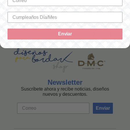
SOLO ENVÍOS A LA REPÚBLICA
MEXICANA
Enviar
Newsletter
Suscríbete ahora y recibe noticias, diseños
nuevos y descuentos.
Enviar