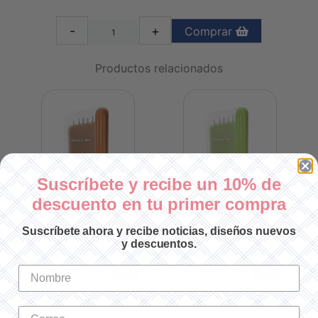
-
+
Comprar
Productos relacionados
Suscríbete y recibe un 10% de
descuento en tu primer compra
 10
CAJITA ORGANIZADORA CON 10
CAJITA ORGANIZADORA CON 10
AGUJAS CAFÈ
AGUJAS VERDE
Suscríbete ahora y recibe noticias, diseños nuevos
SKU: CKSW023-2
SKU: CKSW023-1
y descuentos.
$77.00 MXN
$77.00 MXN
-
+
-
+