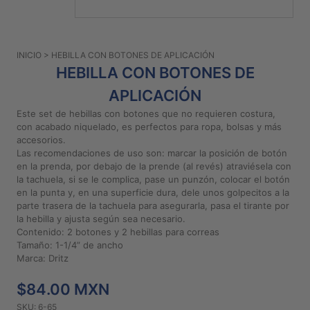
PATRONES
GRATUITOS
INICIO
> HEBILLA CON BOTONES DE APLICACIÓN
Preguntas
HEBILLA CON BOTONES DE
frecuentes
APLICACIÓN
Aviso De
Privacidad
Este set de hebillas con botones que no requieren costura,
con acabado niquelado, es perfectos para ropa, bolsas y más
Políticas
accesorios.
De
Las recomendaciones de uso son: marcar la posición de botón
Compra
en la prenda, por debajo de la prende (al revés) atraviésela con
la tachuela, si se le complica, pase un punzón, colocar el botón
en la punta y, en una superficie dura, dele unos golpecitos a la
parte trasera de la tachuela para asegurarla, pasa el tirante por
©
la hebilla y ajusta según sea necesario.
2026
Contenido: 2 botones y 2 hebillas para correas
-
Tamaño: 1-1/4” de ancho
Diseños
Marca: Dritz
Para
Bordar
$84.00 MXN
SKU: 6-65