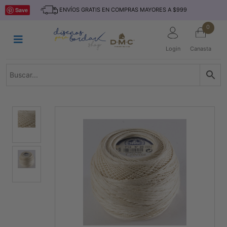
Saltar
INICIO
Save
ENVÍOS GRATIS EN COMPRAS MAYORES A $999
al
contenido
HILOS
0
TEJIDO
Login
Canasta
ACCESORIO
S
KITS
REVISTAS
TELAS
TEMÁTICO
MARCAS
NOVEDADES
DESCUENTOS
BLOG
CONTACTO