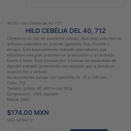
PATRONES
GRATUITOS
INICIO
> Hilo Cebélia del 40, 712
Preguntas
HILO CEBÉLIA DEL 40, 712
frecuentes
Cébélia es un hilo de excelente calidad, ideal para todo tipo de
Aviso De
artículos realizados en crochet (ganchillo fino, frivolité y
Privacidad
encaje). Está especialmente indicado para labores que
necesiten una gran precisión en la ejecución y un acabado
Políticas
fuerte y firme. Está formado por 3 hebras no separables de
De
algodón peinado doblemente mercerizado que le brinda un
Compra
aspecto liso y sedoso.
Se recomienda trabajar con ganchillo de .75 o 1.00 mm.
Color: 712
©
Tamaño: grosor 40, 680 m con 50 g
Composición: 100% algodón
2026
Marca: DMC
-
Diseños
$174.00 MXN
Para
Bordar
SKU: 167G4712