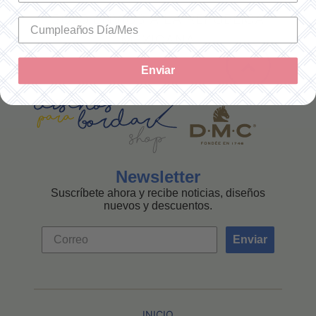
SOLO ENVÍOS A LA REPÚBLICA
MEXICANA
Enviar
Newsletter
Suscríbete ahora y recibe noticias, diseños
nuevos y descuentos.
Enviar
INICIO