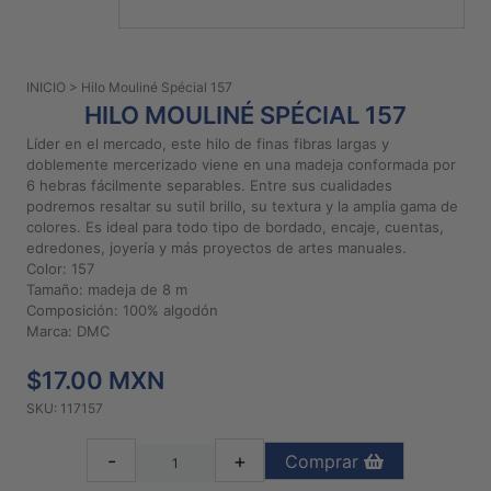
PATRONES
GRATUITOS
INICIO
> Hilo Mouliné Spécial 157
Preguntas
HILO MOULINÉ SPÉCIAL 157
frecuentes
Líder en el mercado, este hilo de finas fibras largas y
Aviso De
doblemente mercerizado viene en una madeja conformada por
Privacidad
6 hebras fácilmente separables. Entre sus cualidades
podremos resaltar su sutil brillo, su textura y la amplia gama de
Políticas
colores. Es ideal para todo tipo de bordado, encaje, cuentas,
De
edredones, joyería y más proyectos de artes manuales.
Compra
Color: 157
Tamaño: madeja de 8 m
Composición: 100% algodón
©
Marca: DMC
2026
$17.00 MXN
-
Diseños
SKU: 117157
Para
Bordar
-
+
Comprar