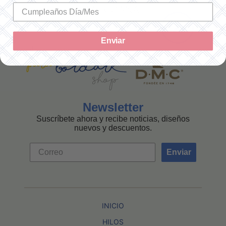
MEXICANA
Enviar
Newsletter
Suscríbete ahora y recibe noticias, diseños
nuevos y descuentos.
Enviar
INICIO
HILOS