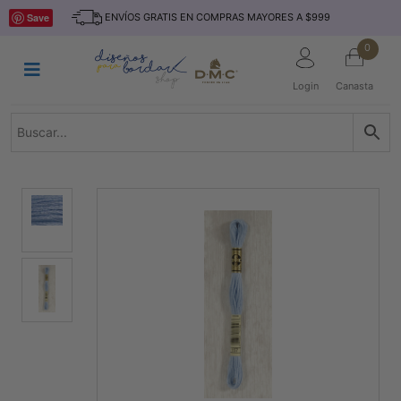
Saltar
INICIO
Save
ENVÍOS GRATIS EN COMPRAS MAYORES A $999
al
contenido
HILOS
0
TEJIDO
Login
Canasta
ACCESORIO
S
KITS
REVISTAS
TELAS
TEMÁTICO
MARCAS
NOVEDADES
DESCUENTOS
BLOG
CONTACTO