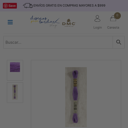
Saltar
INICIO
Save
ENVÍOS GRATIS EN COMPRAS MAYORES A $999
al
contenido
HILOS
0
TEJIDO
Login
Canasta
ACCESORIO
S
KITS
REVISTAS
TELAS
TEMÁTICO
MARCAS
NOVEDADES
DESCUENTOS
BLOG
CONTACTO