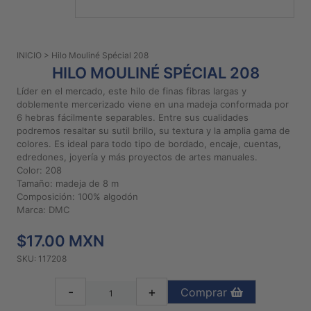
PATRONES
GRATUITOS
INICIO
> Hilo Mouliné Spécial 208
Preguntas
HILO MOULINÉ SPÉCIAL 208
frecuentes
Líder en el mercado, este hilo de finas fibras largas y
Aviso De
doblemente mercerizado viene en una madeja conformada por
Privacidad
6 hebras fácilmente separables. Entre sus cualidades
podremos resaltar su sutil brillo, su textura y la amplia gama de
Políticas
colores. Es ideal para todo tipo de bordado, encaje, cuentas,
De
edredones, joyería y más proyectos de artes manuales.
Compra
Color: 208
Tamaño: madeja de 8 m
Composición: 100% algodón
©
Marca: DMC
2026
$17.00 MXN
-
Diseños
SKU: 117208
Para
Bordar
-
+
Comprar