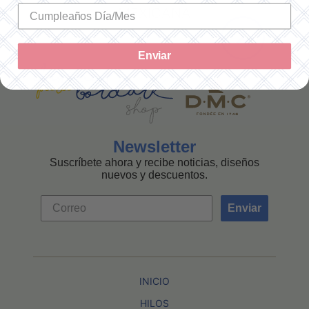
MEXICANA
Enviar
Newsletter
Suscríbete ahora y recibe noticias, diseños
nuevos y descuentos.
Enviar
INICIO
HILOS