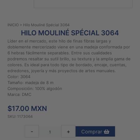
PATRONES
GRATUITOS
INICIO
> Hilo Mouliné Spécial 3064
Preguntas
HILO MOULINÉ SPÉCIAL 3064
frecuentes
Líder en el mercado, este hilo de finas fibras largas y
Aviso De
doblemente mercerizado viene en una madeja conformada por
Privacidad
6 hebras fácilmente separables. Entre sus cualidades
podremos resaltar su sutil brillo, su textura y la amplia gama de
Políticas
colores. Es ideal para todo tipo de bordado, encaje, cuentas,
De
edredones, joyería y más proyectos de artes manuales.
Compra
Color: 3064
Tamaño: madeja de 8 m
Composición: 100% algodón
©
Marca: DMC
2026
$17.00 MXN
-
Diseños
SKU: 1173064
Para
Bordar
-
+
Comprar