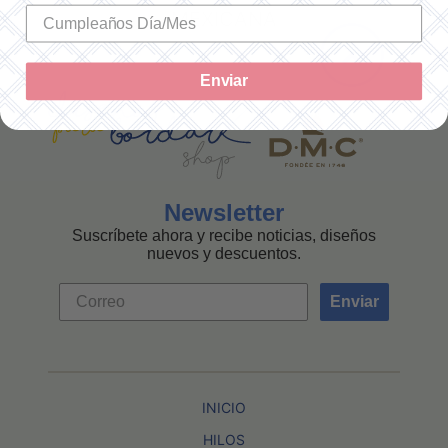
MEXICANA
Enviar
Newsletter
Suscríbete ahora y recibe noticias, diseños
nuevos y descuentos.
Enviar
INICIO
HILOS