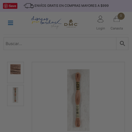
Saltar
INICIO
Save
ENVÍOS GRATIS EN COMPRAS MAYORES A $999
al
contenido
HILOS
0
TEJIDO
Login
Canasta
ACCESORIO
S
KITS
REVISTAS
TELAS
TEMÁTICO
MARCAS
NOVEDADES
DESCUENTOS
BLOG
CONTACTO