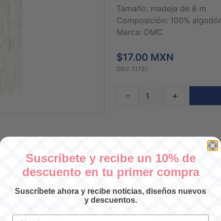
Tamaño: madeja de 8 m
Composición: 100% algodó
Marca: DMC
$17.00 MXN
SKU: 11731
-
+
Suscríbete y recibe un 10% de
descuento en tu primer compra
Suscríbete ahora y recibe noticias, diseños nuevos
y descuentos.