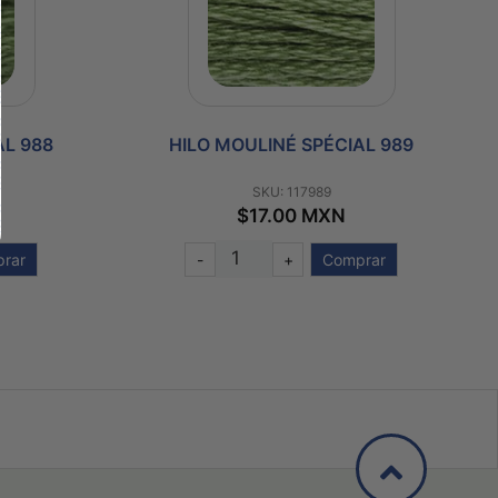
AL 988
HILO MOULINÉ SPÉCIAL 989
SKU: 117989
$17.00 MXN
rar
-
+
Comprar