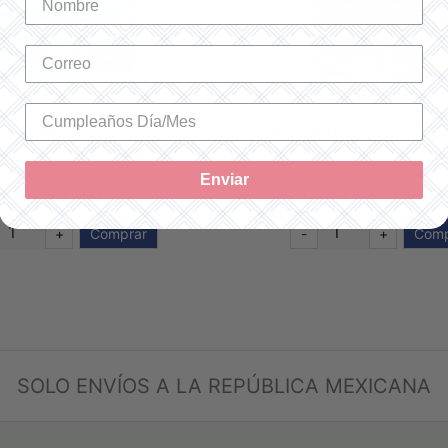
MOULINÉ SPÉCIAL 996
HILO MOULINÉ SPÉCI
SKU: 117996
SKU: 117988
Enviar
$17.00 MXN
$17.00 MXN
+
Comprar
-
+
Comp
SOLO ENVÍOS A LA REPÚBLICA MEXICANA