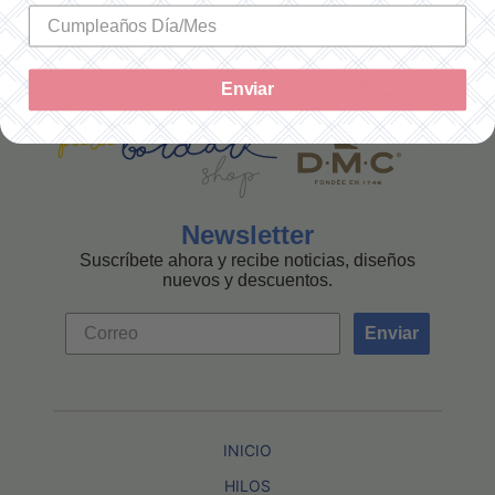
MEXICANA
Enviar
Newsletter
Suscríbete ahora y recibe noticias, diseños
nuevos y descuentos.
Enviar
INICIO
HILOS