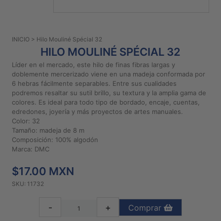
PATRONES
GRATUITOS
INICIO
> Hilo Mouliné Spécial 32
Preguntas
HILO MOULINÉ SPÉCIAL 32
frecuentes
Líder en el mercado, este hilo de finas fibras largas y
Aviso De
doblemente mercerizado viene en una madeja conformada por
Privacidad
6 hebras fácilmente separables. Entre sus cualidades
podremos resaltar su sutil brillo, su textura y la amplia gama de
Políticas
colores. Es ideal para todo tipo de bordado, encaje, cuentas,
De
edredones, joyería y más proyectos de artes manuales.
Compra
Color: 32
Tamaño: madeja de 8 m
Composición: 100% algodón
©
Marca: DMC
2026
$17.00 MXN
-
Diseños
SKU: 11732
Para
Bordar
-
+
Comprar