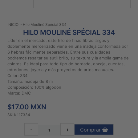
PATRONES
GRATUITOS
INICIO
> Hilo Mouliné Spécial 334
Preguntas
HILO MOULINÉ SPÉCIAL 334
frecuentes
Líder en el mercado, este hilo de finas fibras largas y
Aviso De
doblemente mercerizado viene en una madeja conformada por
Privacidad
6 hebras fácilmente separables. Entre sus cualidades
podremos resaltar su sutil brillo, su textura y la amplia gama de
Políticas
colores. Es ideal para todo tipo de bordado, encaje, cuentas,
De
edredones, joyería y más proyectos de artes manuales.
Compra
Color: 334
Tamaño: madeja de 8 m
Composición: 100% algodón
©
Marca: DMC
2026
$17.00 MXN
-
Diseños
SKU: 117334
Para
Bordar
-
+
Comprar