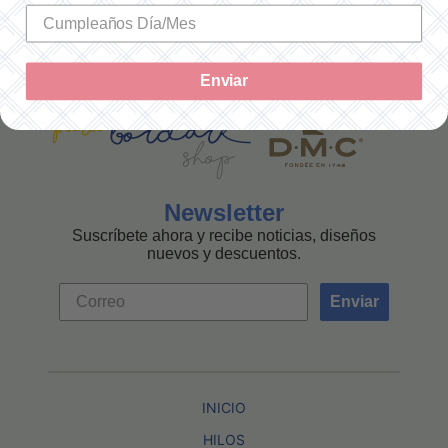
MEXICANA
Enviar
Newsletter
Suscríbete ahora y recibe noticias, diseños
nuevos y descuentos.
Enviar
INICIO
HILOS