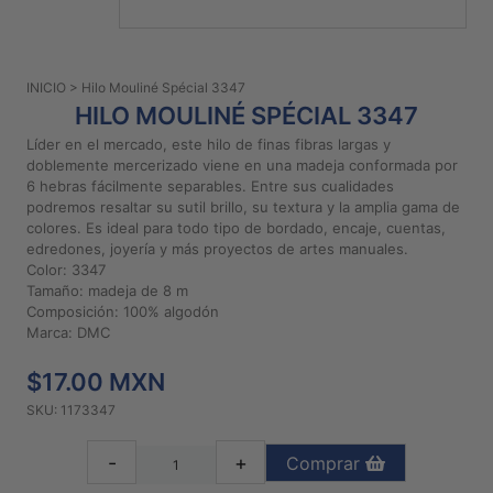
PATRONES
GRATUITOS
INICIO
> Hilo Mouliné Spécial 3347
Preguntas
HILO MOULINÉ SPÉCIAL 3347
frecuentes
Líder en el mercado, este hilo de finas fibras largas y
Aviso De
doblemente mercerizado viene en una madeja conformada por
Privacidad
6 hebras fácilmente separables. Entre sus cualidades
podremos resaltar su sutil brillo, su textura y la amplia gama de
Políticas
colores. Es ideal para todo tipo de bordado, encaje, cuentas,
De
edredones, joyería y más proyectos de artes manuales.
Compra
Color: 3347
Tamaño: madeja de 8 m
Composición: 100% algodón
©
Marca: DMC
2026
$17.00 MXN
-
Diseños
SKU: 1173347
Para
Bordar
-
+
Comprar