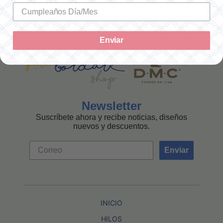
MEXICANA
Enviar
Newsletter
Suscríbete ahora y recibe noticias, diseños
nuevos y descuentos.
Enviar
INICIO
HILOS