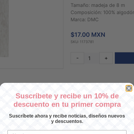
Tamaño: madeja de 8 m
Composición: 100% algodó
Marca: DMC
$17.00 MXN
SKU: 1173781
-
+
Suscríbete y recibe un 10% de
descuento en tu primer compra
Suscríbete ahora y recibe noticias, diseños nuevos
y descuentos.