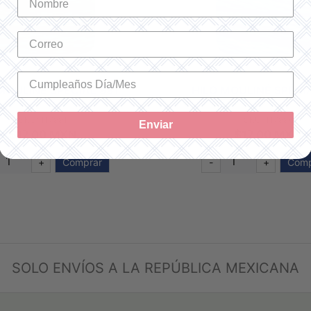
MOULINÉ SPÉCIAL 991
HILO MOULINÉ SPÉCI
SKU: 117991
SKU: 117996
Enviar
$17.00 MXN
$17.00 MXN
+
Comprar
-
+
Comp
SOLO ENVÍOS A LA REPÚBLICA MEXICANA