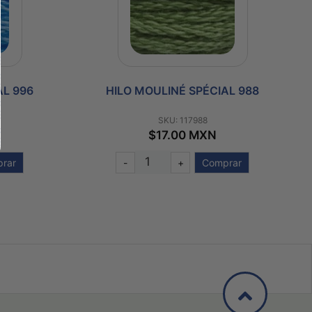
AL 996
HILO MOULINÉ SPÉCIAL 988
SKU: 117988
$17.00 MXN
rar
-
+
Comprar