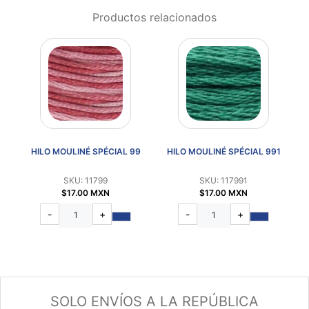
Productos relacionados
92
HILO MOULINÉ SPÉCIAL 99
HILO MOULINÉ SPÉCIAL 991
H
SKU: 11799
SKU: 117991
$17.00 MXN
$17.00 MXN
-
+
-
+
SOLO ENVÍOS A LA REPÚBLICA