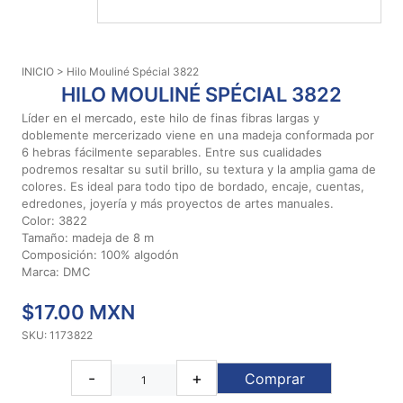
PATRONES
GRATUITOS
INICIO
> Hilo Mouliné Spécial 3822
Preguntas
HILO MOULINÉ SPÉCIAL 3822
frecuentes
Líder en el mercado, este hilo de finas fibras largas y
Aviso De
doblemente mercerizado viene en una madeja conformada por
Privacidad
6 hebras fácilmente separables. Entre sus cualidades
podremos resaltar su sutil brillo, su textura y la amplia gama de
Políticas
colores. Es ideal para todo tipo de bordado, encaje, cuentas,
De
edredones, joyería y más proyectos de artes manuales.
Compra
Color: 3822
Tamaño: madeja de 8 m
Composición: 100% algodón
©
Marca: DMC
2026
$17.00 MXN
-
Diseños
SKU: 1173822
Para
Bordar
-
+
Comprar