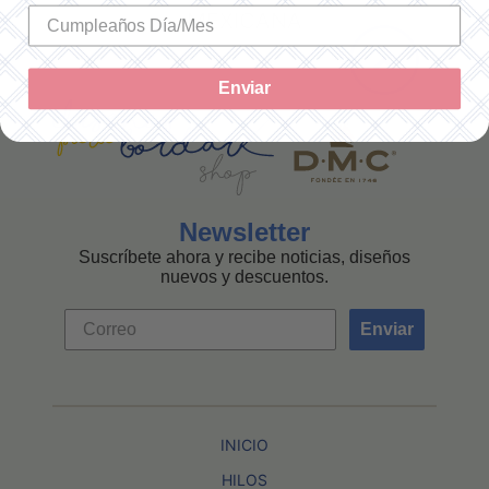
MEXICANA
Enviar
Newsletter
Suscríbete ahora y recibe noticias, diseños
nuevos y descuentos.
Enviar
INICIO
HILOS