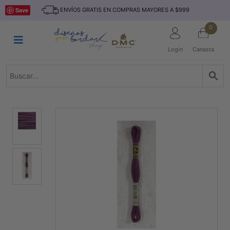
Saltar
INICIO
Save
ENVÍOS GRATIS EN COMPRAS MAYORES A $999
al
contenido
HILOS
0
TEJIDO
Login
Canasta
ACCESORIO
S
KITS
REVISTAS
TELAS
TEMÁTICO
MARCAS
NOVEDADES
DESCUENTOS
BLOG
CONTACTO