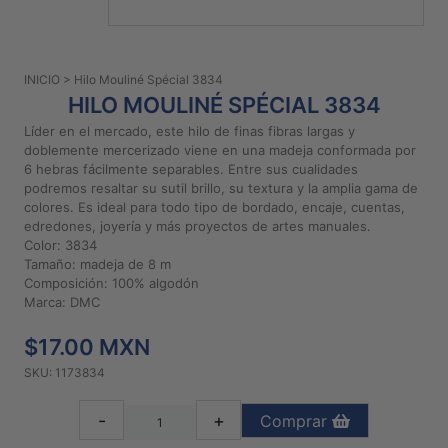
PATRONES
GRATUITOS
INICIO
> Hilo Mouliné Spécial 3834
Preguntas
HILO MOULINÉ SPÉCIAL 3834
frecuentes
Líder en el mercado, este hilo de finas fibras largas y
Aviso De
doblemente mercerizado viene en una madeja conformada por
Privacidad
6 hebras fácilmente separables. Entre sus cualidades
podremos resaltar su sutil brillo, su textura y la amplia gama de
Políticas
colores. Es ideal para todo tipo de bordado, encaje, cuentas,
De
edredones, joyería y más proyectos de artes manuales.
Compra
Color: 3834
Tamaño: madeja de 8 m
Composición: 100% algodón
©
Marca: DMC
2026
$17.00 MXN
-
Diseños
SKU: 1173834
Para
Bordar
-
+
Comprar