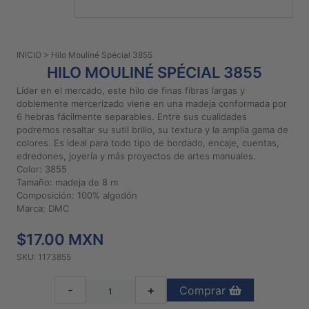
PATRONES
GRATUITOS
INICIO
> Hilo Mouliné Spécial 3855
Preguntas
HILO MOULINÉ SPÉCIAL 3855
frecuentes
Líder en el mercado, este hilo de finas fibras largas y
Aviso De
doblemente mercerizado viene en una madeja conformada por
Privacidad
6 hebras fácilmente separables. Entre sus cualidades
podremos resaltar su sutil brillo, su textura y la amplia gama de
Políticas
colores. Es ideal para todo tipo de bordado, encaje, cuentas,
De
edredones, joyería y más proyectos de artes manuales.
Compra
Color: 3855
Tamaño: madeja de 8 m
Composición: 100% algodón
©
Marca: DMC
2026
$17.00 MXN
-
Diseños
SKU: 1173855
Para
Bordar
-
+
Comprar