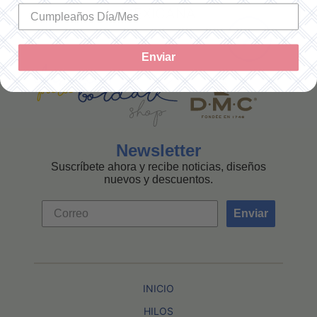
MEXICANA
Enviar
Newsletter
Suscríbete ahora y recibe noticias, diseños
nuevos y descuentos.
Enviar
INICIO
HILOS