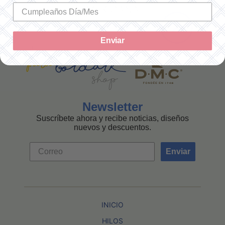
MEXICANA
Enviar
Newsletter
Suscríbete ahora y recibe noticias, diseños
nuevos y descuentos.
Enviar
INICIO
HILOS