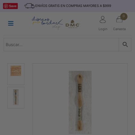
Saltar
INICIO
Save
ENVÍOS GRATIS EN COMPRAS MAYORES A $999
al
contenido
HILOS
0
TEJIDO
Login
Canasta
ACCESORIO
S
KITS
REVISTAS
TELAS
TEMÁTICO
MARCAS
NOVEDADES
DESCUENTOS
BLOG
CONTACTO