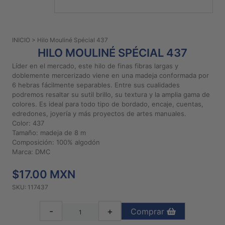
PATRONES
GRATUITOS
INICIO
> Hilo Mouliné Spécial 437
Preguntas
HILO MOULINÉ SPÉCIAL 437
frecuentes
Líder en el mercado, este hilo de finas fibras largas y
Aviso De
doblemente mercerizado viene en una madeja conformada por
Privacidad
6 hebras fácilmente separables. Entre sus cualidades
podremos resaltar su sutil brillo, su textura y la amplia gama de
Políticas
colores. Es ideal para todo tipo de bordado, encaje, cuentas,
De
edredones, joyería y más proyectos de artes manuales.
Compra
Color: 437
Tamaño: madeja de 8 m
Composición: 100% algodón
©
Marca: DMC
2026
$17.00 MXN
-
Diseños
SKU: 117437
Para
Bordar
-
+
Comprar