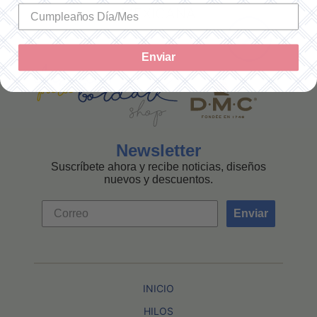
MEXICANA
Enviar
Newsletter
Suscríbete ahora y recibe noticias, diseños
nuevos y descuentos.
Enviar
INICIO
HILOS