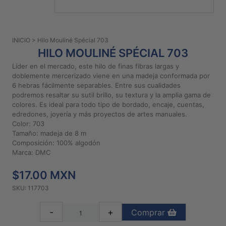
PATRONES
GRATUITOS
INICIO
> Hilo Mouliné Spécial 703
Preguntas
HILO MOULINÉ SPÉCIAL 703
frecuentes
Líder en el mercado, este hilo de finas fibras largas y
Aviso De
doblemente mercerizado viene en una madeja conformada por
Privacidad
6 hebras fácilmente separables. Entre sus cualidades
podremos resaltar su sutil brillo, su textura y la amplia gama de
Políticas
colores. Es ideal para todo tipo de bordado, encaje, cuentas,
De
edredones, joyería y más proyectos de artes manuales.
Compra
Color: 703
Tamaño: madeja de 8 m
Composición: 100% algodón
©
Marca: DMC
2026
$17.00 MXN
-
Diseños
SKU: 117703
Para
Bordar
-
+
Comprar