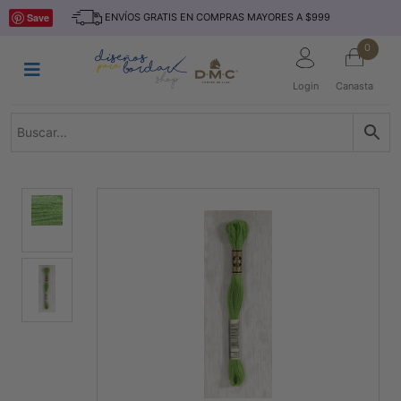
Saltar
INICIO
Save
ENVÍOS GRATIS EN COMPRAS MAYORES A $999
al
contenido
HILOS
0
TEJIDO
Login
Canasta
ACCESORIO
S
KITS
REVISTAS
TELAS
TEMÁTICO
MARCAS
NOVEDADES
DESCUENTOS
BLOG
CONTACTO