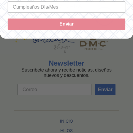
MEXICANA
Enviar
Newsletter
Suscríbete ahora y recibe noticias, diseños
nuevos y descuentos.
Enviar
INICIO
HILOS