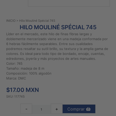
PATRONES
GRATUITOS
INICIO
> Hilo Mouliné Spécial 745
Preguntas
HILO MOULINÉ SPÉCIAL 745
frecuentes
Líder en el mercado, este hilo de finas fibras largas y
Aviso De
doblemente mercerizado viene en una madeja conformada por
Privacidad
6 hebras fácilmente separables. Entre sus cualidades
podremos resaltar su sutil brillo, su textura y la amplia gama de
Políticas
colores. Es ideal para todo tipo de bordado, encaje, cuentas,
De
edredones, joyería y más proyectos de artes manuales.
Compra
Color: 745
Tamaño: madeja de 8 m
Composición: 100% algodón
©
Marca: DMC
2026
$17.00 MXN
-
Diseños
SKU: 117745
Para
Bordar
-
+
Comprar