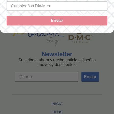
MEXICANA
Enviar
Newsletter
Suscríbete ahora y recibe noticias, diseños
nuevos y descuentos.
Enviar
INICIO
HILOS