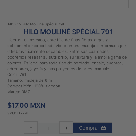
PATRONES
GRATUITOS
INICIO
> Hilo Mouliné Spécial 791
Preguntas
HILO MOULINÉ SPÉCIAL 791
frecuentes
Líder en el mercado, este hilo de finas fibras largas y
Aviso De
doblemente mercerizado viene en una madeja conformada por
Privacidad
6 hebras fácilmente separables. Entre sus cualidades
podremos resaltar su sutil brillo, su textura y la amplia gama de
Políticas
colores. Es ideal para todo tipo de bordado, encaje, cuentas,
De
edredones, joyería y más proyectos de artes manuales.
Compra
Color: 791
Tamaño: madeja de 8 m
Composición: 100% algodón
©
Marca: DMC
2026
$17.00 MXN
-
Diseños
SKU: 117791
Para
Bordar
-
+
Comprar