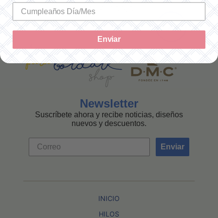
MEXICANA
Enviar
Newsletter
Suscríbete ahora y recibe noticias, diseños
nuevos y descuentos.
Enviar
INICIO
HILOS