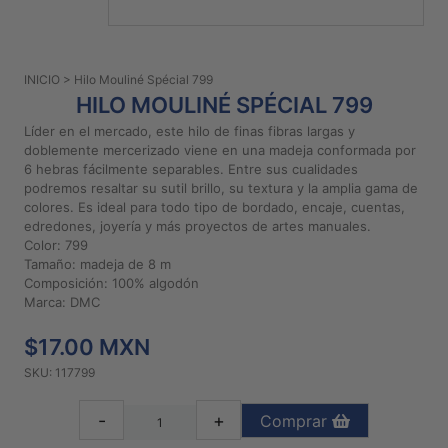
PATRONES
GRATUITOS
INICIO
> Hilo Mouliné Spécial 799
Preguntas
HILO MOULINÉ SPÉCIAL 799
frecuentes
Líder en el mercado, este hilo de finas fibras largas y
Aviso De
doblemente mercerizado viene en una madeja conformada por
Privacidad
6 hebras fácilmente separables. Entre sus cualidades
podremos resaltar su sutil brillo, su textura y la amplia gama de
Políticas
colores. Es ideal para todo tipo de bordado, encaje, cuentas,
De
edredones, joyería y más proyectos de artes manuales.
Compra
Color: 799
Tamaño: madeja de 8 m
Composición: 100% algodón
©
Marca: DMC
2026
$17.00 MXN
-
Diseños
SKU: 117799
Para
Bordar
-
+
Comprar