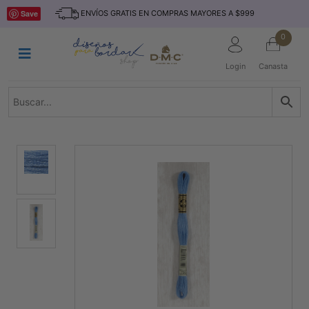
Saltar
INICIO
Save
ENVÍOS GRATIS EN COMPRAS MAYORES A $999
al
contenido
HILOS
0
TEJIDO
Login
Canasta
ACCESORIO
S
KITS
REVISTAS
TELAS
TEMÁTICO
MARCAS
NOVEDADES
DESCUENTOS
BLOG
CONTACTO