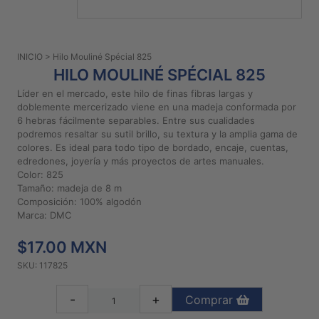
PATRONES
GRATUITOS
INICIO
> Hilo Mouliné Spécial 825
Preguntas
HILO MOULINÉ SPÉCIAL 825
frecuentes
Líder en el mercado, este hilo de finas fibras largas y
Aviso De
doblemente mercerizado viene en una madeja conformada por
Privacidad
6 hebras fácilmente separables. Entre sus cualidades
podremos resaltar su sutil brillo, su textura y la amplia gama de
Políticas
colores. Es ideal para todo tipo de bordado, encaje, cuentas,
De
edredones, joyería y más proyectos de artes manuales.
Compra
Color: 825
Tamaño: madeja de 8 m
Composición: 100% algodón
©
Marca: DMC
2026
$17.00 MXN
-
Diseños
SKU: 117825
Para
Bordar
-
+
Comprar