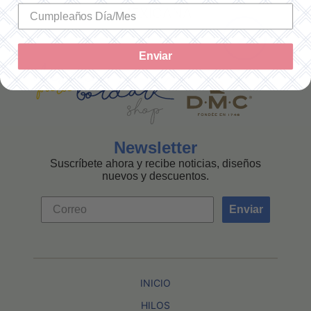
MEXICANA
Enviar
Newsletter
Suscríbete ahora y recibe noticias, diseños
nuevos y descuentos.
Enviar
INICIO
HILOS