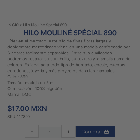
PATRONES
GRATUITOS
INICIO
> Hilo Mouliné Spécial 890
Preguntas
HILO MOULINÉ SPÉCIAL 890
frecuentes
Líder en el mercado, este hilo de finas fibras largas y
Aviso De
doblemente mercerizado viene en una madeja conformada por
Privacidad
6 hebras fácilmente separables. Entre sus cualidades
podremos resaltar su sutil brillo, su textura y la amplia gama de
Políticas
colores. Es ideal para todo tipo de bordado, encaje, cuentas,
De
edredones, joyería y más proyectos de artes manuales.
Compra
Color: 890
Tamaño: madeja de 8 m
Composición: 100% algodón
©
Marca: DMC
2026
$17.00 MXN
-
Diseños
SKU: 117890
Para
Bordar
-
+
Comprar