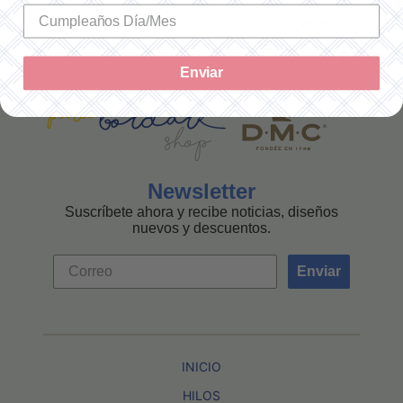
MEXICANA
Enviar
Newsletter
Suscríbete ahora y recibe noticias, diseños
nuevos y descuentos.
Enviar
INICIO
HILOS