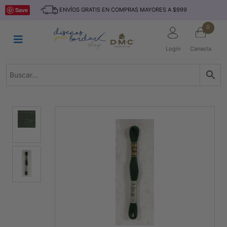
Saltar
INICIO
Save
ENVÍOS GRATIS EN COMPRAS MAYORES A $999
al
contenido
HILOS
0
TEJIDO
Login
Canasta
ACCESORIO
S
KITS
REVISTAS
TELAS
TEMÁTICO
MARCAS
NOVEDADES
DESCUENTOS
BLOG
CONTACTO