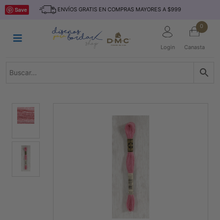
Saltar
INICIO
Save
ENVÍOS GRATIS EN COMPRAS MAYORES A $999
al
contenido
HILOS
0
TEJIDO
Login
Canasta
ACCESORIO
S
KITS
REVISTAS
TELAS
TEMÁTICO
MARCAS
NOVEDADES
DESCUENTOS
BLOG
CONTACTO