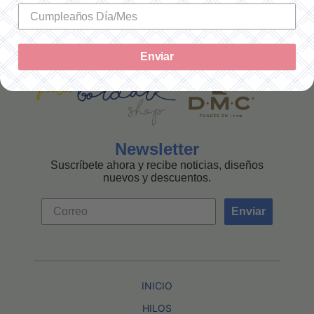
MEXICANA
Enviar
Newsletter
Suscríbete ahora y recibe noticias, diseños
nuevos y descuentos.
Enviar
INICIO
HILOS