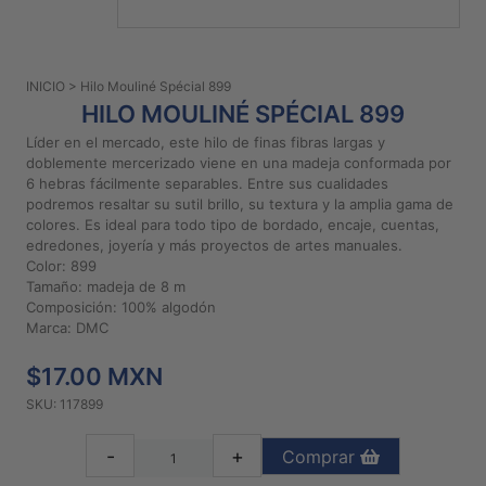
PATRONES
GRATUITOS
INICIO
> Hilo Mouliné Spécial 899
Preguntas
HILO MOULINÉ SPÉCIAL 899
frecuentes
Líder en el mercado, este hilo de finas fibras largas y
Aviso De
doblemente mercerizado viene en una madeja conformada por
Privacidad
6 hebras fácilmente separables. Entre sus cualidades
podremos resaltar su sutil brillo, su textura y la amplia gama de
Políticas
colores. Es ideal para todo tipo de bordado, encaje, cuentas,
De
edredones, joyería y más proyectos de artes manuales.
Compra
Color: 899
Tamaño: madeja de 8 m
Composición: 100% algodón
©
Marca: DMC
2026
$17.00 MXN
-
Diseños
SKU: 117899
Para
Bordar
-
+
Comprar