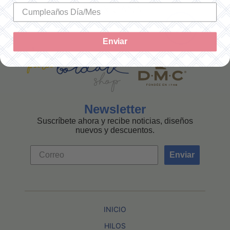
MEXICANA
Enviar
Newsletter
Suscríbete ahora y recibe noticias, diseños
nuevos y descuentos.
Enviar
INICIO
HILOS