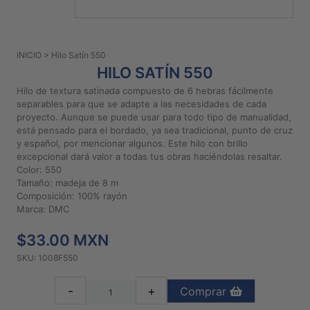
PATRONES
GRATUITOS
INICIO
> Hilo Satín 550
Preguntas
HILO SATÍN 550
frecuentes
Hilo de textura satinada compuesto de 6 hebras fácilmente
Aviso De
separables para que se adapte a las necesidades de cada
Privacidad
proyecto. Aunque se puede usar para todo tipo de manualidad,
está pensado para el bordado, ya sea tradicional, punto de cruz
Políticas
y español, por mencionar algunos. Este hilo con brillo
De
excepcional dará valor a todas tus obras haciéndolas resaltar.
Compra
Color: 550
Tamaño: madeja de 8 m
Composición: 100% rayón
©
Marca: DMC
2026
$33.00 MXN
-
Diseños
SKU: 1008F550
Para
Bordar
-
+
Comprar