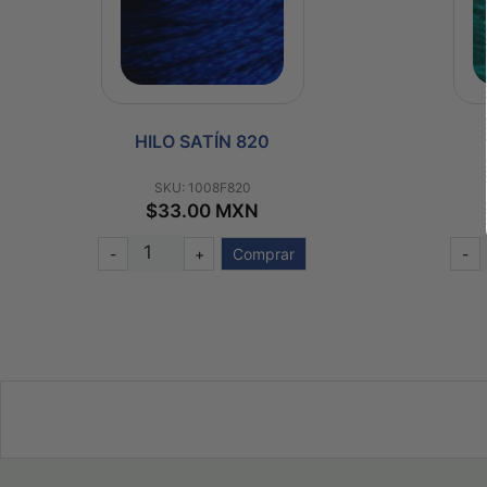
HILO SATÍN 959
SKU: 1008F959
$33.00 MXN
-
+
Comprar
-