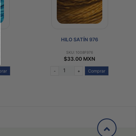
6
HILO SATÍN 964
SKU: 1008F964
$33.00 MXN
prar
-
+
Comprar