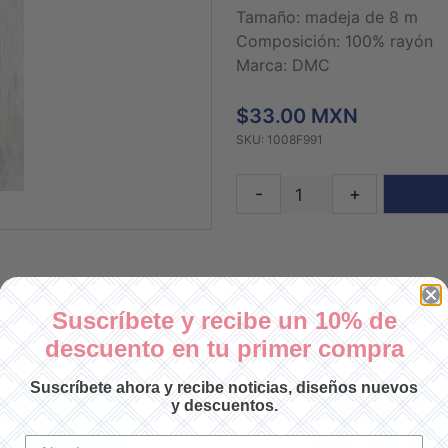
Tamaño: madeja de 8 m
Composición: 100% rayón
Marca: DMC
$33.00 MXN
SKU: 1008F991
-
+
Suscríbete y recibe un 10% de
descuento en tu primer compra
Suscríbete ahora y recibe noticias, diseños nuevos
y descuentos.