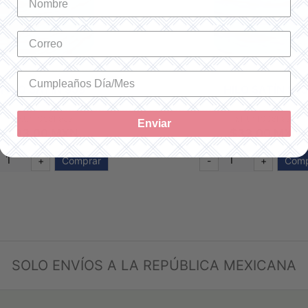
HILO SATÍN 995
HILO SATÍN 97
SKU: 1008F995
SKU: 1008F976
Enviar
$33.00 MXN
$33.00 MXN
+
Comprar
-
+
Com
SOLO ENVÍOS A LA REPÚBLICA MEXICANA