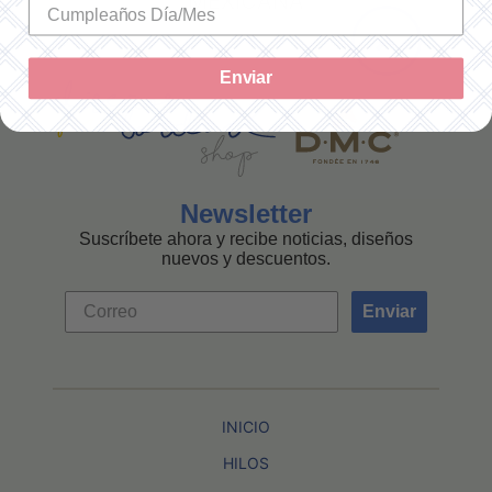
MEXICANA
Enviar
Newsletter
Suscríbete ahora y recibe noticias, diseños
nuevos y descuentos.
Enviar
INICIO
HILOS