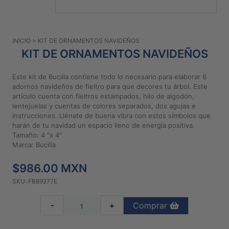
PATRONES
GRATUITOS
INICIO
> KIT DE ORNAMENTOS NAVIDEÑOS
Preguntas
KIT DE ORNAMENTOS NAVIDEÑOS
frecuentes
Aviso De
Este kit de Bucilla contiene todo lo necesario para elaborar 6
Privacidad
adornos navideños de fieltro para que decores tu árbol. Este
artículo cuenta con fieltros estampados, hilo de algodón,
Políticas
lentejuelas y cuentas de colores separados, dos agujas e
De
instrucciones. Llénate de buena vibra con estos símbolos que
Compra
harán de tu navidad un espacio lleno de energía positiva.
Tamaño: 4 "x 4"
Marca: Bucilla
©
2026
$986.00 MXN
-
SKU: FB89277E
Diseños
Para
-
+
Comprar
Bordar