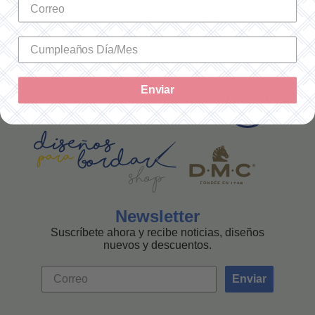
SOLO ENVÍOS A LA REPÚBLICA
MEXICANA
Enviar
Newsletter
Suscríbete ahora y recibe noticias, diseños
nuevos y descuentos.
Enviar