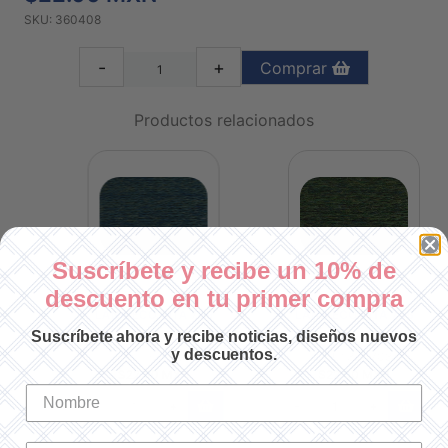
SKU: 360408
-
+
Comprar
Productos relacionados
Suscríbete y recibe un 10% de
descuento en tu primer compra
LANA ECO VITA 709
LANA ECO VITA 708
Suscríbete ahora y recibe noticias, diseños nuevos
y descuentos.
SKU: 360709
SKU: 360708
$22.00 MXN
$22.00 MXN
-
+
-
+