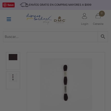
Saltar
INICIO
Save
ENVÍOS GRATIS EN COMPRAS MAYORES A $999
al
contenido
HILOS
0
TEJIDO
Login
Canasta
ACCESORIO
S
KITS
REVISTAS
TELAS
TEMÁTICO
MARCAS
NOVEDADES
DESCUENTOS
BLOG
CONTACTO