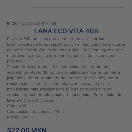
PATRONES
GRATUITOS
INICIO
> LANA ECO VITA 408
Preguntas
LANA ECO VITA 408
frecuentes
Eco Vita 360, una lana que viene a renovar al bordado.
Aviso De
Este novedoso hilo es respetoso con el medio ambiente cuenta
Privacidad
con certificación Woolmark; está teñido 100% con ingredientes
naturales, es decir, no intervienen factores químicos en su
Políticas
proceso.
De
Se caracteriza por una sutil esponjosidad que le brinda al
Compra
acabado un efecto 3D, por sus tonalidades mate tenuemente
jaspeadas, por su torsión de dos hebras no divisibles, por su
resistencia al sudor y a la decoloración, así como por su
©
maleabilidad para trabajarse no sólo en bordados sino en
zurcidos, punch needle y más artes manuales. Se recomienda
2026
lavar a mano a 30 grados.
-
Color: 408
Diseños
Composición: madeja con 16 m
Para
Marca: DMC
Bordar
$22.00 MXN