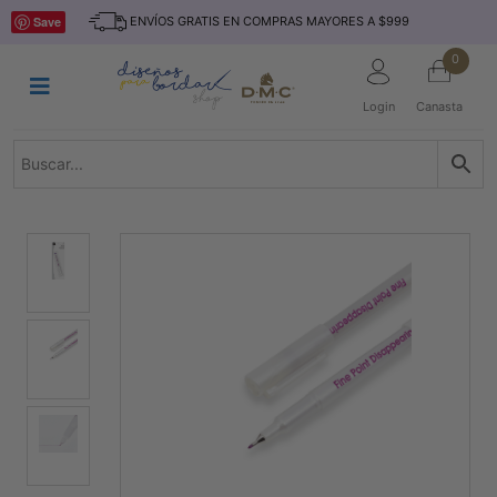
Saltar
INICIO
Save
ENVÍOS GRATIS EN COMPRAS MAYORES A $999
al
contenido
HILOS
0
TEJIDO
Login
Canasta
ACCESORIO
S
KITS
REVISTAS
TELAS
TEMÁTICO
MARCAS
NOVEDADES
DESCUENTOS
BLOG
CONTACTO