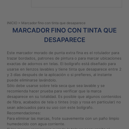
PATRONES
GRATUITOS
INICIO
> Marcador fino con tinta que desaparece
Preguntas
MARCADOR FINO CON TINTA QUE
frecuentes
DESAPARECE
Aviso De
Privacidad
Este marcador morado de punta extra fina es el rotulador para
Políticas
trazar bordados, patrones de pintura o para marcar ubicaciones
De
exactas de adornos en telas. El bolígrafo está diseñado para
Compra
usarse en lienzos lavables y tiene tinta que desaparece entre 2
y 3 días después de la aplicación o si prefieres, al instante
puede eliminarse lavándolo.
Sólo debe usarse sobre tela seca que sea lavable y se
©
recomienda hacer prueba para verificar que la marca
2026
desaparece en su totalidad. Es posible que algunos contenidos
-
de fibra, acabados de tela o tintes (rojo y rosa en particular) no
Diseños
sean adecuados para su uso con este bolígrafo.
Para
Recomendaciones:
Bordar
Para eliminar las marcas, frote suavemente con un paño limpio
humedecido con agua corriente.