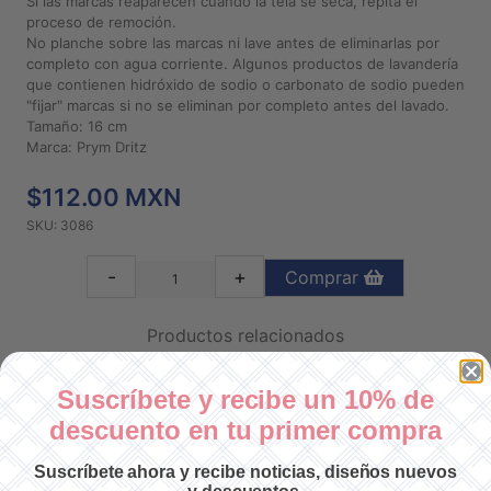
Si las marcas reaparecen cuando la tela se seca, repita el
proceso de remoción.
No planche sobre las marcas ni lave antes de eliminarlas por
completo con agua corriente. Algunos productos de lavandería
que contienen hidróxido de sodio o carbonato de sodio pueden
"fijar" marcas si no se eliminan por completo antes del lavado.
Tamaño: 16 cm
Marca: Prym Dritz
$112.00 MXN
SKU: 3086
-
+
Comprar
Productos relacionados
Suscríbete y recibe un 10% de
descuento en tu primer compra
Suscríbete ahora y recibe noticias, diseños nuevos