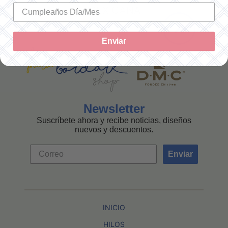
MEXICANA
Enviar
Newsletter
Suscríbete ahora y recibe noticias, diseños
nuevos y descuentos.
Enviar
INICIO
HILOS