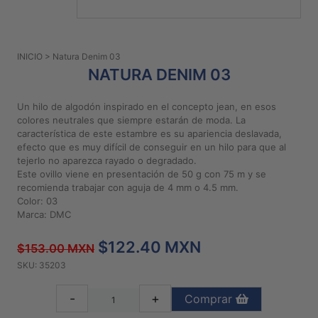
PATRONES
GRATUITOS
INICIO
> Natura Denim 03
Preguntas
NATURA DENIM 03
frecuentes
Aviso De
Un hilo de algodón inspirado en el concepto jean, en esos
Privacidad
colores neutrales que siempre estarán de moda. La
característica de este estambre es su apariencia deslavada,
Políticas
efecto que es muy difícil de conseguir en un hilo para que al
De
tejerlo no aparezca rayado o degradado.
Compra
Este ovillo viene en presentación de 50 g con 75 m y se
recomienda trabajar con aguja de 4 mm o 4.5 mm.
Color: 03
©
Marca: DMC
2026
$122.40 MXN
-
$153.00 MXN
Diseños
SKU: 35203
Para
Bordar
-
+
Comprar