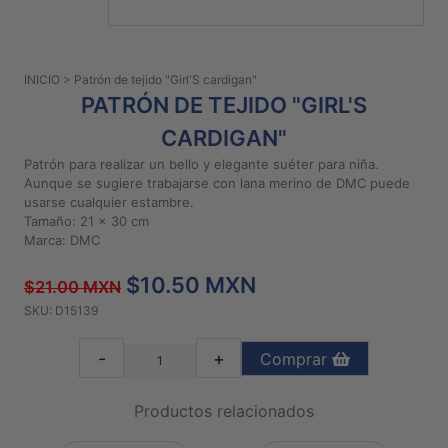
PATRONES
GRATUITOS
INICIO
> Patrón de tejido "Girl'S cardigan"
Preguntas
PATRÓN DE TEJIDO "GIRL'S
frecuentes
CARDIGAN"
Aviso De
Privacidad
Patrón para realizar un bello y elegante suéter para niña.
Aunque se sugiere trabajarse con lana merino de DMC puede
Políticas
usarse cualquier estambre.
De
Tamaño: 21 x 30 cm
Compra
Marca: DMC
$10.50 MXN
$21.00 MXN
©
SKU: D15139
2026
-
-
+
Comprar
Diseños
Para
Bordar
Productos relacionados