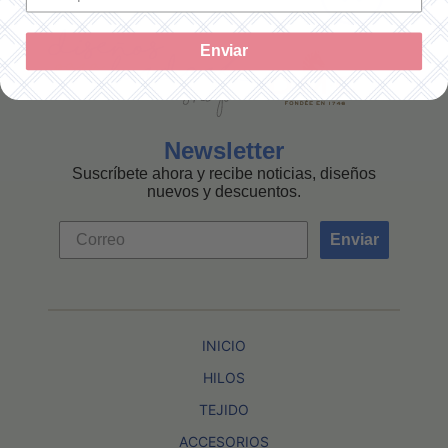
Enviar
Newsletter
Suscríbete ahora y recibe noticias, diseños
nuevos y descuentos.
Enviar
INICIO
HILOS
TEJIDO
ACCESORIOS