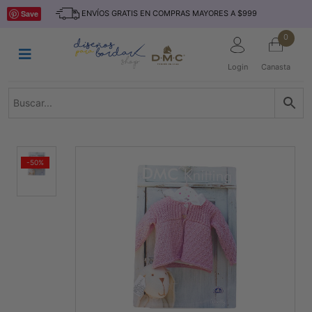
Saltar
INICIO
Save
ENVÍOS GRATIS EN COMPRAS MAYORES A $999
al
contenido
HILOS
0
TEJIDO
Login
Canasta
ACCESORIO
S
KITS
REVISTAS
-50%
TELAS
TEMÁTICO
MARCAS
NOVEDADES
DESCUENTOS
BLOG
CONTACTO