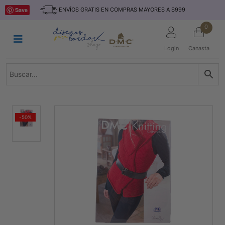
Saltar
INICIO
Save
ENVÍOS GRATIS EN COMPRAS MAYORES A $999
al
contenido
HILOS
0
TEJIDO
Login
Canasta
ACCESORIO
S
KITS
REVISTAS
-50%
TELAS
TEMÁTICO
MARCAS
NOVEDADES
DESCUENTOS
BLOG
CONTACTO