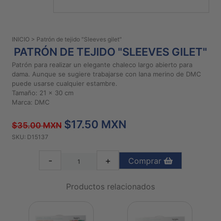
PATRONES
GRATUITOS
INICIO
> Patrón de tejido "Sleeves gilet"
Preguntas
PATRÓN DE TEJIDO "SLEEVES GILET"
frecuentes
Patrón para realizar un elegante chaleco largo abierto para
Aviso De
dama. Aunque se sugiere trabajarse con lana merino de DMC
Privacidad
puede usarse cualquier estambre.
Tamaño: 21 x 30 cm
Políticas
Marca: DMC
De
Compra
$17.50 MXN
$35.00 MXN
SKU: D15137
©
2026
-
+
Comprar
-
Diseños
Productos relacionados
Para
Bordar