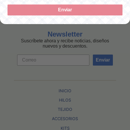
Enviar
Newsletter
Suscríbete ahora y recibe noticias, diseños
nuevos y descuentos.
Enviar
INICIO
HILOS
TEJIDO
ACCESORIOS
KITS