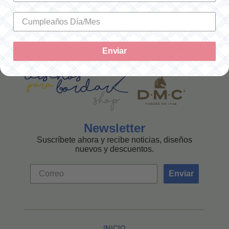
SOLO ENVÍOS A LA REPÚBLICA
MEXICANA
Enviar
Newsletter
Suscríbete ahora y recibe noticias, diseños
nuevos y descuentos.
Enviar
INICIO