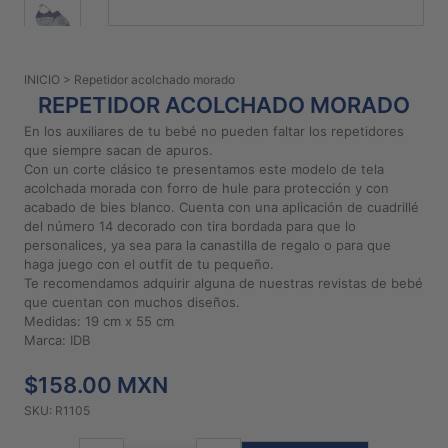
PATRONES
GRATUITOS
INICIO
> Repetidor acolchado morado
Preguntas
REPETIDOR ACOLCHADO MORADO
frecuentes
En los auxiliares de tu bebé no pueden faltar los repetidores
Aviso De
que siempre sacan de apuros.
Privacidad
Con un corte clásico te presentamos este modelo de tela
acolchada morada con forro de hule para protección y con
Políticas
acabado de bies blanco. Cuenta con una aplicación de cuadrillé
De
del número 14 decorado con tira bordada para que lo
Compra
personalices, ya sea para la canastilla de regalo o para que
haga juego con el outfit de tu pequeño.
Te recomendamos adquirir alguna de nuestras revistas de bebé
©
que cuentan con muchos diseños.
Medidas: 19 cm x 55 cm
2026
Marca: IDB
-
Diseños
$158.00 MXN
Para
Bordar
SKU: R1105