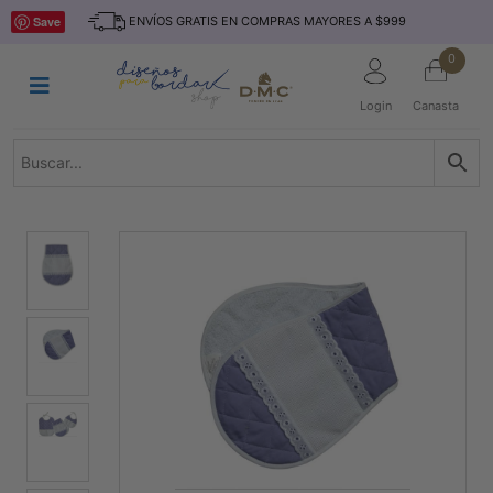
Saltar
INICIO
Save
ENVÍOS GRATIS EN COMPRAS MAYORES A $999
al
contenido
HILOS
0
TEJIDO
Login
Canasta
ACCESORIO
S
KITS
REVISTAS
TELAS
TEMÁTICO
MARCAS
NOVEDADES
DESCUENTOS
BLOG
CONTACTO