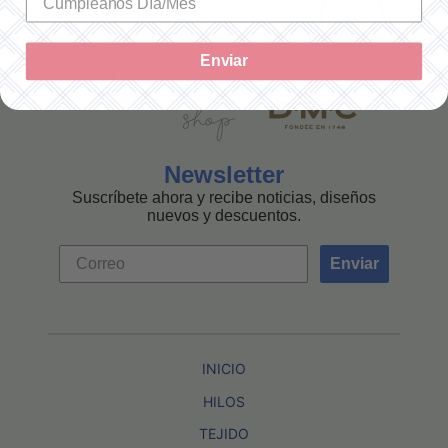
Enviar
Newsletter
Suscríbete ahora y recibe noticias, diseños
nuevos y descuentos.
Enviar
INICIO
HILOS
TEJIDO