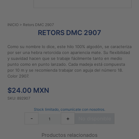
PATRONES
GRATUITOS
INICIO
> Retors DMC 2907
Preguntas
RETORS DMC 2907
frecuentes
Aviso De
Como su nombre lo dice, este hilo 100% algodón, se caracteriza
Privacidad
por ser una hebra retorcida con apariencia mate. Su flexibilidad
y suavidad hacen que se trabaje fácilmente tanto en medio
Políticas
punto como en punto lanzado. Cada madeja está compuesta
De
por 10 m y se recomienda trabajar con aguja del número 18.
Compra
Color 2907.
$24.00 MXN
©
SKU: 892907
2026
-
Stock limitado, comunícate con nosotros.
Diseños
-
+
No disponible
Para
Bordar
Productos relacionados