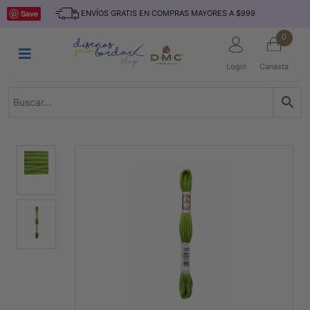
Saltar
INICIO
Save
ENVÍOS GRATIS EN COMPRAS MAYORES A $999
al
contenido
HILOS
0
TEJIDO
Login
Canasta
ACCESORIO
S
KITS
REVISTAS
TELAS
TEMÁTICO
MARCAS
NOVEDADES
DESCUENTOS
BLOG
CONTACTO