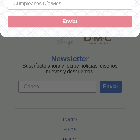
Enviar
Newsletter
Suscríbete ahora y recibe noticias, diseños
nuevos y descuentos.
Enviar
INICIO
HILOS
TEJIDO