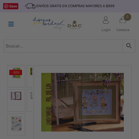
Saltar
INICIO
Save
ENVÍOS GRATIS EN COMPRAS MAYORES A $999
al
contenido
HILOS
0
TEJIDO
Login
Canasta
ACCESORIO
S
KITS
REVISTAS
-50%
TELAS
TEMÁTICO
MARCAS
NOVEDADES
DESCUENTOS
BLOG
CONTACTO