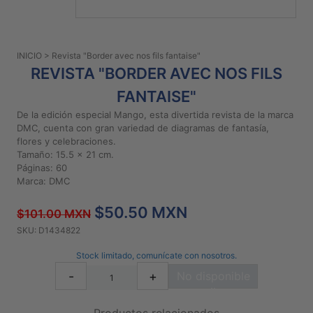
PATRONES
GRATUITOS
INICIO
> Revista "Border avec nos fils fantaise"
Preguntas
REVISTA "BORDER AVEC NOS FILS
frecuentes
FANTAISE"
Aviso De
Privacidad
De la edición especial Mango, esta divertida revista de la marca
DMC, cuenta con gran variedad de diagramas de fantasía,
Políticas
flores y celebraciones.
De
Tamaño: 15.5 x 21 cm.
Compra
Páginas: 60
Marca: DMC
$50.50 MXN
©
$101.00 MXN
2026
SKU: D1434822
-
Diseños
Stock limitado, comunícate con nosotros.
Para
-
+
No disponible
Bordar