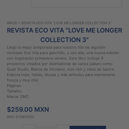
PATRONES
GRATUITOS
INICIO
> REVISTA ECO VITA "LOVE ME LONGER COLLECTION 3"
Preguntas
REVISTA ECO VITA "LOVE ME LONGER
frecuentes
COLLECTION 3"
Aviso De
Privacidad
Llegó la mejor temporada para nuestro hilo de algodón
reciclado Eco Vita para ganchillo, y con ella, una nueva edición
Políticas
con inspiración primavera-verano. Este libro incluye 8
De
proyectos creados por diseñadoras de varios países como:
Compra
Quail Studio, Blanca de Girolamo, kizo nkit y nieta de Sastre.
Elabora tops, faldas, blusas y más artículos para mantenerte
fresca y muy chic.
Páginas:
©
Tamaño:
2026
Marca: DMC
-
Diseños
$259.00 MXN
Para
Bordar
SKU: D15912/I22