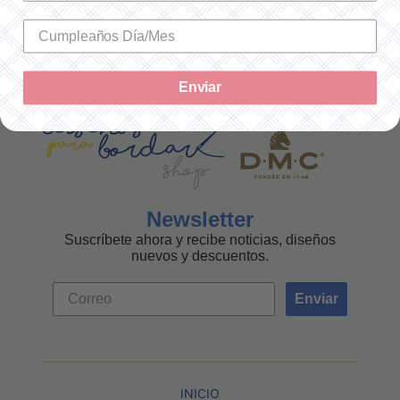
SOLO ENVÍOS A LA REPÚBLICA
MEXICANA
Enviar
Newsletter
Suscríbete ahora y recibe noticias, diseños
nuevos y descuentos.
Enviar
INICIO