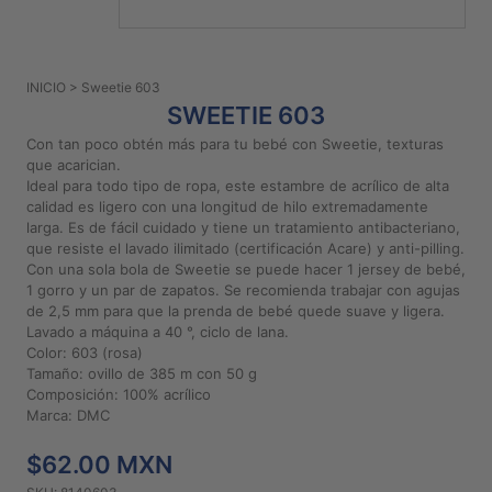
PATRONES
GRATUITOS
INICIO
> Sweetie 603
Preguntas
SWEETIE 603
frecuentes
Con tan poco obtén más para tu bebé con Sweetie, texturas
Aviso De
que acarician.
Privacidad
Ideal para todo tipo de ropa, este estambre de acrílico de alta
calidad es ligero con una longitud de hilo extremadamente
Políticas
larga. Es de fácil cuidado y tiene un tratamiento antibacteriano,
De
que resiste el lavado ilimitado (certificación Acare) y anti-pilling.
Compra
Con una sola bola de Sweetie se puede hacer 1 jersey de bebé,
1 gorro y un par de zapatos. Se recomienda trabajar con agujas
de 2,5 mm para que la prenda de bebé quede suave y ligera.
©
Lavado a máquina a 40 °, ciclo de lana.
Color: 603 (rosa)
2026
Tamaño: ovillo de 385 m con 50 g
-
Composición: 100% acrílico
Diseños
Marca: DMC
Para
Bordar
$62.00 MXN