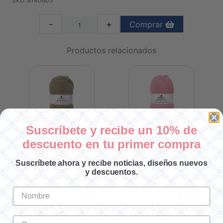
SKU: 8140603
-
+
Comprar
Productos relacionados
Suscríbete y recibe un 10% de
descuento en tu primer compra
SWEETIE 601
SWEETIE 603
Suscríbete ahora y recibe noticias, diseños nuevos
SKU: 8140601
SKU: 8140603
y descuentos.
$62.00 MXN
$62.00 MXN
-
+
-
+