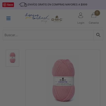
Saltar
INICIO
Save
ENVÍOS GRATIS EN COMPRAS MAYORES A $999
al
contenido
HILOS
0
TEJIDO
Login
Canasta
ACCESORIO
S
KITS
REVISTAS
TELAS
TEMÁTICO
MARCAS
NOVEDADES
DESCUENTOS
BLOG
CONTACTO