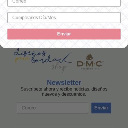
SOLO ENVÍOS A LA REPÚBLICA
MEXICANA
Enviar
Newsletter
Suscríbete ahora y recibe noticias, diseños
nuevos y descuentos.
Enviar