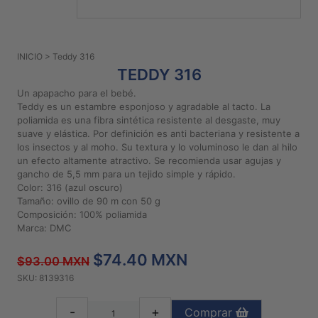
PATRONES
GRATUITOS
INICIO
> Teddy 316
Preguntas
TEDDY 316
frecuentes
Un apapacho para el bebé.
Aviso De
Teddy es un estambre esponjoso y agradable al tacto. La
Privacidad
poliamida es una fibra sintética resistente al desgaste, muy
suave y elástica. Por definición es anti bacteriana y resistente a
Políticas
los insectos y al moho. Su textura y lo voluminoso le dan al hilo
De
un efecto altamente atractivo. Se recomienda usar agujas y
Compra
gancho de 5,5 mm para un tejido simple y rápido.
Color: 316 (azul oscuro)
Tamaño: ovillo de 90 m con 50 g
©
Composición: 100% poliamida
Marca: DMC
2026
-
$74.40 MXN
Diseños
$93.00 MXN
Para
SKU: 8139316
Bordar
-
+
Comprar