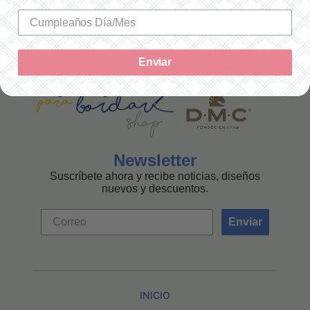
SOLO ENVÍOS A LA REPÚBLICA
MEXICANA
Enviar
Newsletter
Suscríbete ahora y recibe noticias, diseños
nuevos y descuentos.
Enviar
INICIO