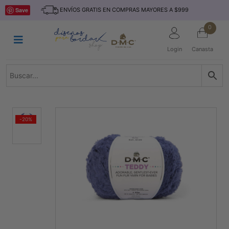
Saltar
INICIO
Save
ENVÍOS GRATIS EN COMPRAS MAYORES A $999
al
contenido
HILOS
0
TEJIDO
Login
Canasta
ACCESORIO
S
KITS
REVISTAS
-20%
TELAS
TEMÁTICO
MARCAS
NOVEDADES
DESCUENTOS
BLOG
CONTACTO