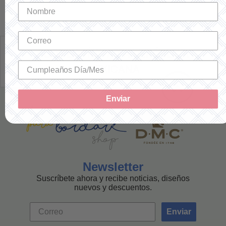
SOLO ENVÍOS A LA REPÚBLICA
MEXICANA
Enviar
Newsletter
Suscríbete ahora y recibe noticias, diseños
nuevos y descuentos.
Enviar