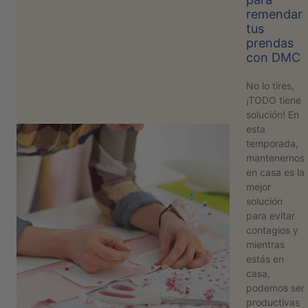
remendar
PATRONES
tus
GRATUITOS
prendas
con DMC
Preguntas
frecuentes
No lo tires,
Aviso De
¡TODO tiene
Privacidad
solución! En
esta
Políticas
temporada,
De
mantenernos
Compra
en casa es la
mejor
solución
©
para evitar
2026
contagios y
-
mientras
Diseños
estás en
Para
casa,
Bordar
podemos ser
productivas