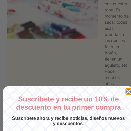
con nuestra
ropa. Es
momento de
sacar todas
esas
prendas a
las que les
falta un
botón,
tienen un
agujero, etc.
Hace
muchos
años
veíamos a la
abuela …
Suscríbete y recibe un 10% de
Leer más
descuento en tu primer compra
Suscríbete ahora y recibe noticias, diseños nuevos
y descuentos.