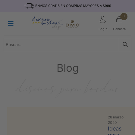
Saltar
INICIO
ENVÍOS GRATIS EN COMPRAS MAYORES A $999
al
contenido
HILOS
0
TEJIDO
Login
Canasta
ACCESORIO
S
KITS
REVISTAS
Blog
TELAS
TEMÁTICO
MARCAS
NOVEDADES
DESCUENTOS
28 marzo,
BLOG
2020
Ideas
CONTACTO
para