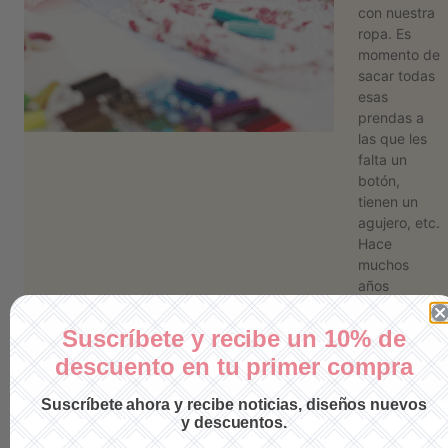
con nuestra
ropa. Es
momento de
sacar todas
esas
prendas a
las que les
falta un
botón,
tienen un
agujero, etc.
Hace
muchos
años
veíamos a la
abuela …
Suscríbete y recibe un 10% de
Leer más
descuento en tu primer compra
Suscríbete ahora y recibe noticias, diseños nuevos
y descuentos.