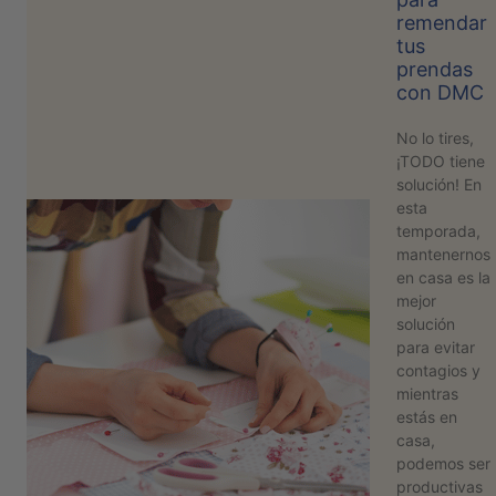
remendar
PATRONES
tus
GRATUITOS
prendas
con DMC
Preguntas
frecuentes
No lo tires,
Aviso De
¡TODO tiene
Privacidad
solución! En
esta
Políticas
temporada,
De
mantenernos
Compra
en casa es la
mejor
solución
©
para evitar
2026
contagios y
-
mientras
Diseños
estás en
Para
casa,
Bordar
podemos ser
productivas