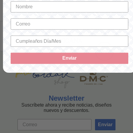
SOLO ENVÍOS A LA REPÚBLICA
MEXICANA
Enviar
Newsletter
Suscríbete ahora y recibe noticias, diseños
nuevos y descuentos.
Enviar