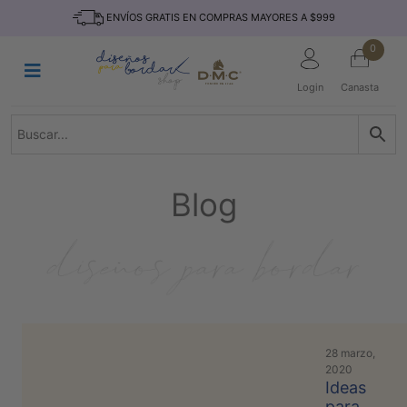
Saltar
INICIO
ENVÍOS GRATIS EN COMPRAS MAYORES A $999
al
contenido
HILOS
0
TEJIDO
Login
Canasta
ACCESORIO
S
KITS
REVISTAS
Blog
TELAS
TEMÁTICO
MARCAS
NOVEDADES
DESCUENTOS
28 marzo,
BLOG
2020
Ideas
CONTACTO
para