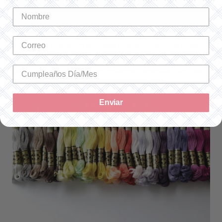
Si te interesa juntarte con tus amigas y bordar, o unirte a los talleres de
Galia
o de
Gimena Romero
puedes buscar todos tus materiales en
Diseños para bordar
. En nuestra tienda online encontrarás todas las
gamas de productos DMC, con
novedades
especiales cada mes y
patrones gratuitos
seleccionados especialmente para ti.
Enviar