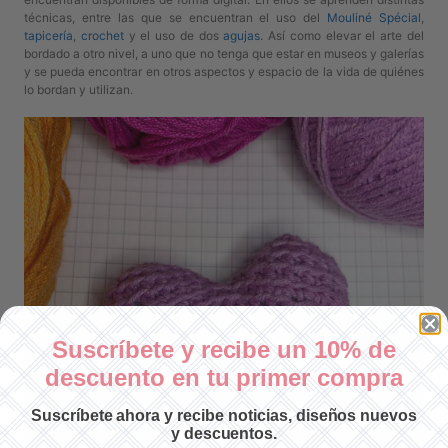
técnicas, entre las que se encuentran el uso del
Mouliné Spécial
,
tapicería
,
crochet
y el uso de dos
agujas
. Así como elevar el arte del
bordado a otro nivel, a uno que no tenga que estar en museos y galerías
y se pueda encontrar en otros aspectos y espacio de la vida de quiénes
lo bordan y utilizan.
Suscríbete y recibe un 10% de
descuento en tu primer compra
Suscríbete ahora y recibe noticias, diseños nuevos
y descuentos.