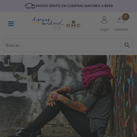
Saltar
INICIO
ENVÍOS GRATIS EN COMPRAS MAYORES A $999
al
contenido
HILOS
0
TEJIDO
Login
Canasta
ACCESORIO
S
KITS
REVISTAS
TELAS
TEMÁTICO
MARCAS
NOVEDADES
DESCUENTOS
BLOG
CONTACTO