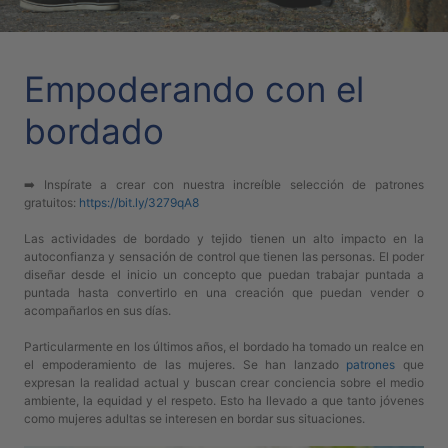
PATRONES
GRATUITOS
Empoderando con el
Preguntas
frecuentes
bordado
Aviso De
Privacidad
➡️ Inspírate a crear con nuestra increíble selección de patrones
Políticas
gratuitos:
https://bit.ly/3279qA8
De
Compra
Las actividades de bordado y tejido tienen un alto impacto en la
autoconfianza y sensación de control que tienen las personas. El poder
diseñar desde el inicio un concepto que puedan trabajar puntada a
puntada hasta convertirlo en una creación que puedan vender o
©
acompañarlos en sus días.
2026
-
Particularmente en los últimos años, el bordado ha tomado un realce en
Diseños
el empoderamiento de las mujeres. Se han lanzado
patrones
que
expresan la realidad actual y buscan crear conciencia sobre el medio
Para
ambiente, la equidad y el respeto. Esto ha llevado a que tanto jóvenes
Bordar
como mujeres adultas se interesen en bordar sus situaciones.