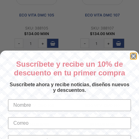
ECO VITA DMC 105
ECO VITA DMC 107
SKU: 388105
SKU: 388107
$134.00 MXN
$134.00 MXN
-
+
-
+
Suscríbete y recibe un 10% de
descuento en tu primer compra
Suscríbete ahora y recibe noticias, diseños nuevos
y descuentos.
ECO VITA DMC 109
ECO VITA DMC 110
SKU: 388109
SKU: 388110
$134.00 MXN
$134.00 MXN
-
+
-
+