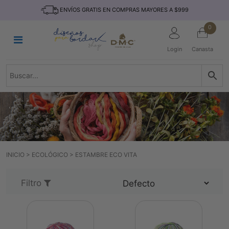
Saltar
INICIO
ENVÍOS GRATIS EN COMPRAS MAYORES A $999
al
contenido
HILOS
0
TEJIDO
Login
Canasta
ACCESORIO
S
KITS
REVISTAS
TELAS
TEMÁTICO
INICIO
>
ECOLÓGICO
>
⁠ESTAMBRE ⁠ECO VITA
MARCAS
NOVEDADES
Filtro
DESCUENTOS
BLOG
CONTACTO