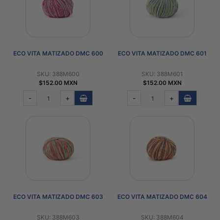
PATRONES
GRATUITOS
Preguntas
frecuentes
ECO VITA MATIZADO DMC 600
ECO VITA MATIZADO DMC 601
Aviso De
SKU: 388M600
SKU: 388M601
Privacidad
$152.00 MXN
$152.00 MXN
Políticas
-
+
-
+
De
Compra
©
2026
-
Diseños
Para
ECO VITA MATIZADO DMC 603
ECO VITA MATIZADO DMC 604
Bordar
SKU: 388M603
SKU: 388M604