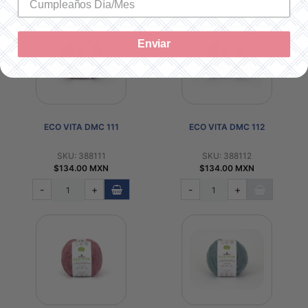
Enviar
ECO VITA DMC 111
ECO VITA DMC 112
SKU: 388111
SKU: 388112
$134.00 MXN
$134.00 MXN
-
+
-
+