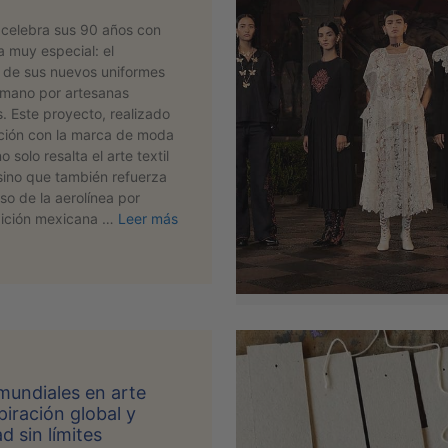
celebra sus 90 años con
a muy especial: el
 de sus nuevos uniformes
mano por artesanas
. Este proyecto, realizado
ción con la marca de moda
 solo resalta el arte textil
sino que también refuerza
o de la aerolínea por
adición mexicana …
Leer más
mundiales en arte
spiración global y
d sin límites