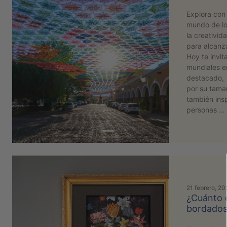
Explora con 
mundo de los
la creativid
para alcanza
Hoy te invi
mundiales e
destacado, 
por su tama
también ins
personas …
21 febrero, 2
¿Cuánto 
bordados