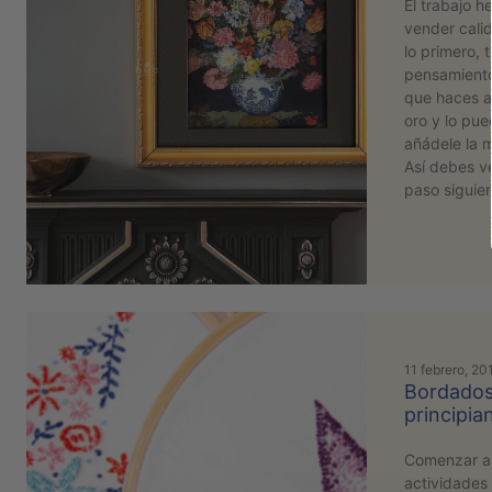
El trabajo 
vender calid
lo primero, 
pensamiento
que haces a 
oro y lo pu
añádele la 
Así debes v
paso siguie
11 febrero, 20
Bordados 
principia
Comenzar a 
actividades