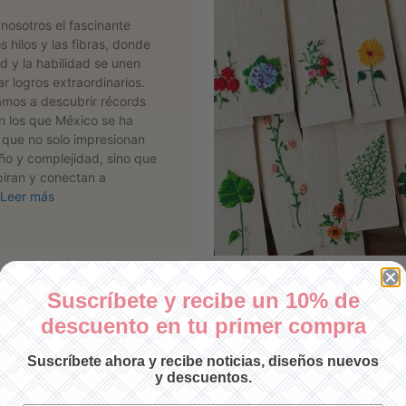
nosotros el fascinante
 hilos y las fibras, donde
ad y la habilidad se unen
r logros extraordinarios.
tamos a descubrir récords
n los que México se ha
que no solo impresionan
ño y complejidad, sino que
piran y conectan a
Leer más
Suscríbete y recibe un 10% de
descuento en tu primer compra
020
cobrar por mis
Suscríbete ahora y recibe noticias, diseños nuevos
?
y descuentos.