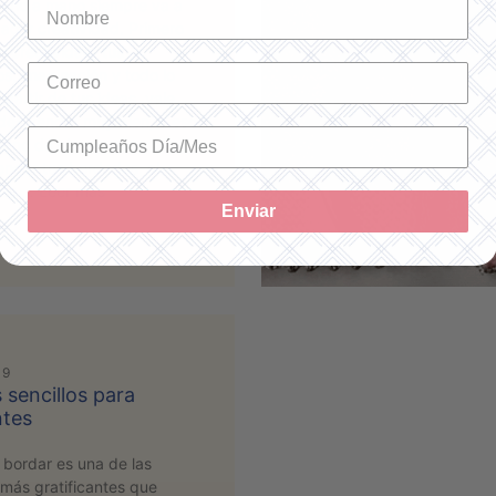
hecho a mano siempre va a
ad y creatividad. Primero
tu creatividad, tus
s, imaginación y todo lo
partir de tus ideas, vale
edes vender muy bien, a eso
mano de obra y materiales.
ender tus bordados, el
nte …
Leer más
Enviar
19
sencillos para
ntes
bordar es una de las
 más gratificantes que