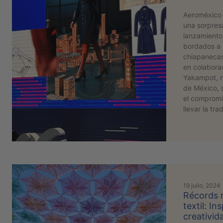
Aeroméxico 
una sorpres
lanzamiento
bordados a 
chiapanecas
en colabora
Yakampot, no
de México, 
el compromis
llevar la tr
19 julio, 2024
Récords 
textil: In
creativida