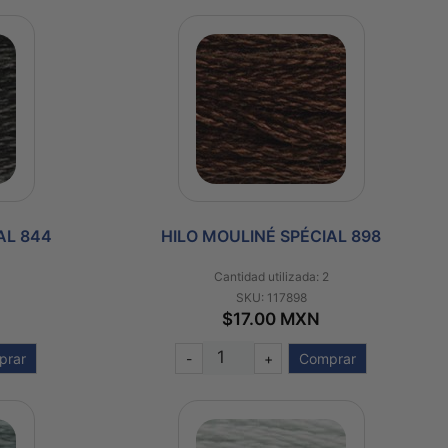
AL 844
HILO MOULINÉ SPÉCIAL 898
Cantidad utilizada: 2
SKU: 117898
$17.00 MXN
prar
-
+
Comprar