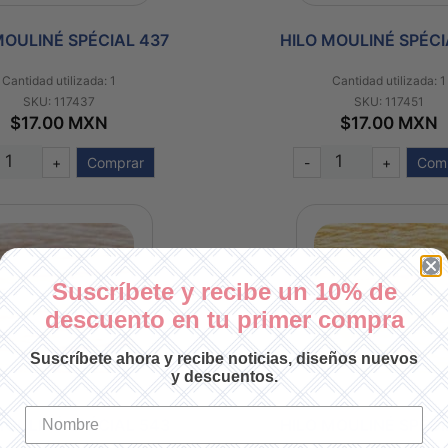
MOULINÉ SPÉCIAL 437
HILO MOULINÉ SPÉCI
Cantidad utilizada: 1
Cantidad utilizada: 1
SKU: 117437
SKU: 117451
$17.00 MXN
$17.00 MXN
+
Comprar
-
+
Com
Suscríbete y recibe un 10% de
descuento en tu primer compra
Suscríbete ahora y recibe noticias, diseños nuevos
y descuentos.
MOULINÉ SPÉCIAL 543
HILO MOULINÉ SPÉCI