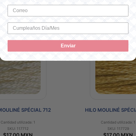
Cantidad utilizada: 1
Cantidad utilizada: 1
SKU: 117543
SKU: 117676
$17.00 MXN
$17.00 MXN
+
Comprar
-
+
Com
Enviar
MOULINÉ SPÉCIAL 712
HILO MOULINÉ SPÉCI
Cantidad utilizada: 1
Cantidad utilizada: 1
SKU: 117712
SKU: 117729
$17.00 MXN
$17.00 MXN