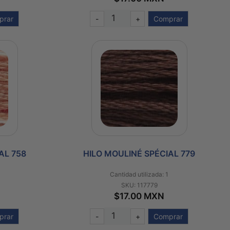
prar
-
+
Comprar
AL 758
HILO MOULINÉ SPÉCIAL 779
Cantidad utilizada: 1
SKU: 117779
$17.00 MXN
prar
-
+
Comprar