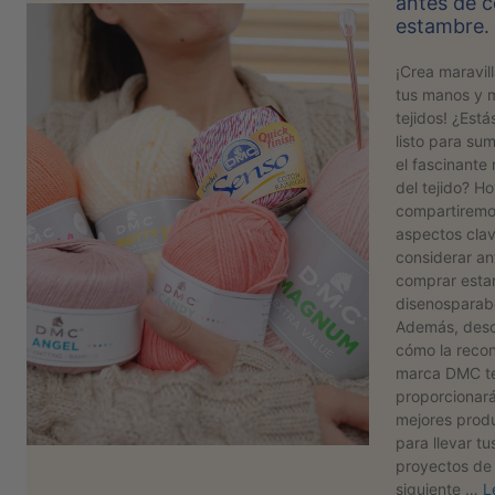
antes de 
estambre.
PATRONES
GRATUITOS
¡Crea maravil
tus manos y m
Preguntas
tejidos! ¿Estás
frecuentes
listo para sum
Aviso De
el fascinant
Privacidad
del tejido? Ho
compartiremo
Políticas
aspectos cla
De
considerar an
Compra
comprar esta
disenosparab
Además, desc
©
cómo la reco
2026
marca DMC t
-
proporcionará
Diseños
mejores prod
Para
para llevar tu
Bordar
proyectos de 
siguiente …
L