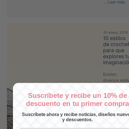
…
Leer más
30 enero, 2019
10 estilos
de croche
para que
explores t
imaginaci
Existen
diversos estil
de crochet c
los cuales
Suscríbete y recibe un 10% de
puedes dejar
descuento en tu primer compra
libre tu
imaginación.
Suscríbete ahora y recibe noticias, diseños nuev
Estos son
y descuentos.
algunos con l
que creemos