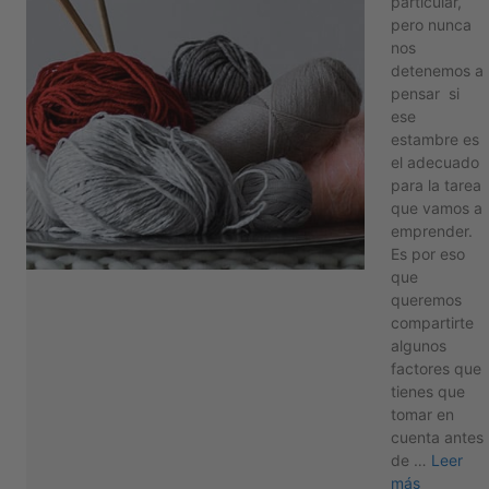
particular,
pero nunca
nos
detenemos a
pensar si
ese
estambre es
el adecuado
para la tarea
que vamos a
emprender.
Es por eso
que
queremos
compartirte
algunos
factores que
tienes que
tomar en
cuenta antes
de …
Leer
más