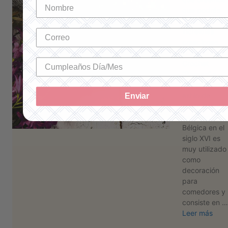
que podrás
hacer las más
increíbles
creaciones.
¿Los conoces
Crochet
“Bruges” o
“Brujas” Este
estilo de
Enviar
crochet que
nació en
Bélgica en el
siglo XVI es
muy utilizado
como
decoración
para
comedores y
consiste en …
Leer más