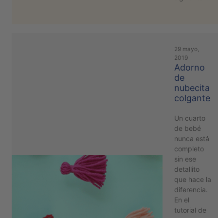
29 mayo,
2019
Adorno
de
nubecita
colgante
Un cuarto
de bebé
nunca está
completo
sin ese
detallito
que hace la
diferencia.
En el
tutorial de