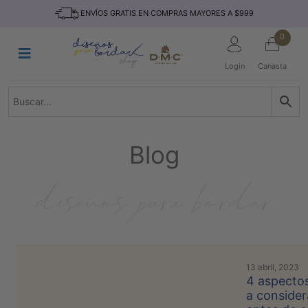
Saltar
INICIO
ENVÍOS GRATIS EN COMPRAS MAYORES A $999
al
contenido
HILOS
0
TEJIDO
Login
Canasta
ACCESORIO
S
KITS
REVISTAS
Blog
TELAS
TEMÁTICO
MARCAS
NOVEDADES
DESCUENTOS
13 abril, 2023
BLOG
4 aspectos
a consider
CONTACTO