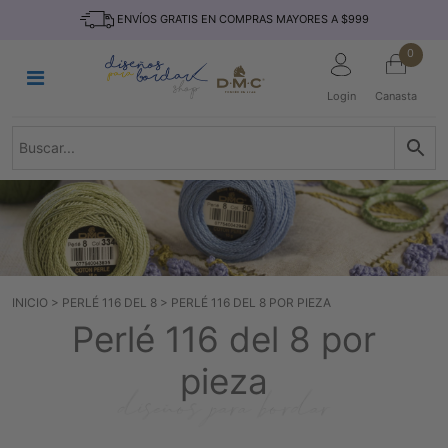
Saltar
INICIO
ENVÍOS GRATIS EN COMPRAS MAYORES A $999
al
contenido
HILOS
0
TEJIDO
Login
Canasta
ACCESORIO
S
KITS
REVISTAS
TELAS
TEMÁTICO
INICIO
>
PERLÉ 116 DEL 8
>
PERLÉ 116 DEL 8 POR PIEZA
MARCAS
Perlé 116 del 8 por
NOVEDADES
pieza
DESCUENTOS
BLOG
CONTACTO