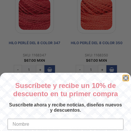
HILO PERLÉ DEL 8 COLOR 347
HILO PERLÉ DEL 8 COLOR 350
SKU: 1168347
SKU: 1168350
$67.00 MXN
$67.00 MXN
-
+
-
+
Suscríbete y recibe un 10% de
descuento en tu primer compra
Suscríbete ahora y recibe noticias, diseños nuevos
y descuentos.
HILO PERLÉ DEL 8 COLOR 351
HILO PERLÉ DEL 8 COLOR 352