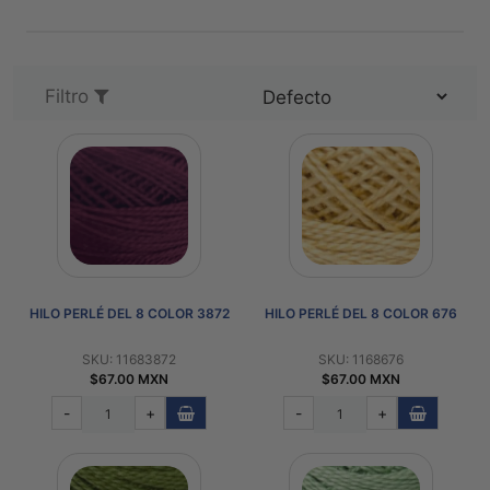
PATRONES
GRATUITOS
Preguntas
Filtro
frecuentes
Aviso De
Privacidad
Políticas
De
Compra
HILO PERLÉ DEL 8 COLOR 3872
HILO PERLÉ DEL 8 COLOR 676
©
2026
SKU: 11683872
SKU: 1168676
-
$67.00 MXN
$67.00 MXN
Diseños
-
+
-
+
Para
Bordar