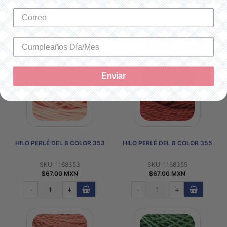
SKU: 1168351
SKU: 1168352
$67.00 MXN
$67.00 MXN
-
+
-
+
Enviar
HILO PERLÉ DEL 8 COLOR 353
HILO PERLÉ DEL 8 COLOR 355
SKU: 1168353
SKU: 1168355
$67.00 MXN
$67.00 MXN
-
+
-
+